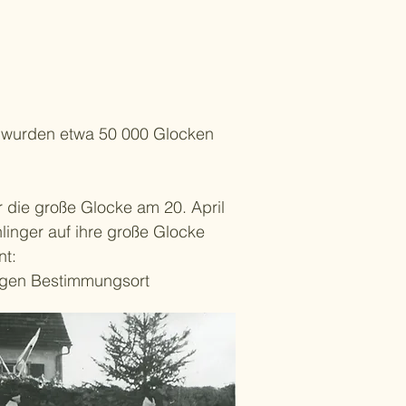
, wurden etwa 50 000 Glocken
 die große Glocke am 20. April
inger auf ihre große Glocke
nt:
ligen Bestimmungsort
ßer im Kirchhof in wochenlanger
ie Glocke gegossen haben.