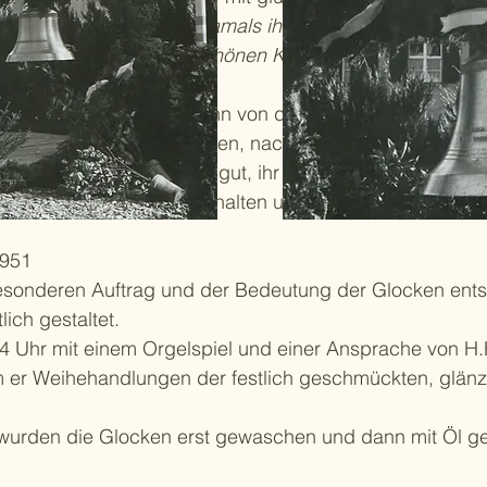
uen und Töchter haben damals ihr goldenes und silbern
b die Glocke einen so schönen Klang bekommen habe.
 wurden 1951 in Heilbronn von der Firma Bachert gefert
lockenweihe wird geschrieben, nach dem Gutachten des
en überdurchschnittlich gut, ihr Guss- und Klangbild s
eder drei Schwestern erhalten und zwar in fis’, gis’ und 
1951
esonderen Auftrag und der Bedeutung der Glocken ent
ich gestaltet.
 Uhr mit einem Orgelspiel und einer Ansprache von H.
m er Weihehandlungen der festlich geschmückten, glän
wurden die Glocken erst gewaschen und dann mit Öl ge