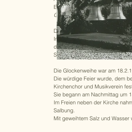
Es geht dazu die Sage,
„die Fra
Glockenmetall geworfen, weshal
Die drei anderen, neuen Glocken
In einem Zeitungsartikel zur G
diese drei neu gegossenen Glock
So habe nun die alte e’-Glocke wi
Die Glockenweihe war am 18.2.
Die würdige Feier wurde, dem b
Kirchenchor und Musikverein festl
Sie begann am Nachmittag um 14
Im Freien neben der Kirche nah
Salbung.
Mit geweihtem Salz und Wasser 