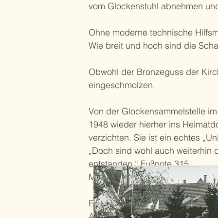
vom Glockenstuhl abnehmen und 
Ohne moderne technische Hilfsmi
Wie breit und hoch sind die Sch
Obwohl der Bronzeguss der Kirc
eingeschmolzen.
Von der Glockensammelstelle im 
1948 wieder hierher ins Heimatd
verzichten. Sie ist ein echtes „U
„Doch sind wohl auch weiterhin 
entstanden.“ Fußnote 315:
Mehrfach archivarisch belegt z.B
Es muss ein großartiges Erlebnis
Arbeit die dreifache Hülle der 