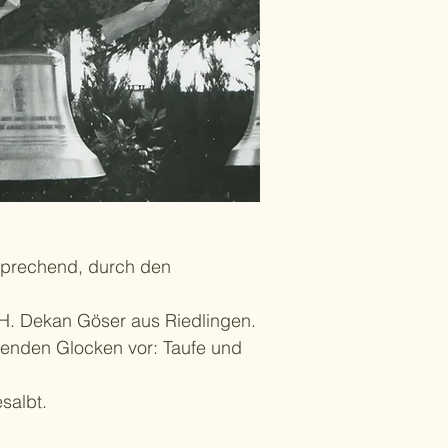
es Geschmeide in das flüssige
“
(Th. Selig, S. 118)
igt.
 Glockensachverständigen seien
ei hochbefriedigend.
h’.
sprechend, durch den
H. Dekan Göser aus Riedlingen.
zenden Glocken vor: Taufe und
salbt.