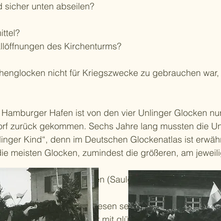
sicher unten abseilen?
ttel?
allöffnungen des Kirchenturms?
henglocken nicht für Kriegszwecke zu gebrauchen war
Hamburger Hafen ist von den vier Unlinger Glocken nur
orf zurück gekommen. Sechs Jahre lang mussten die Unl
nlinger Kind“, denn im Deutschen Glockenatlas ist erwäh
die meisten Glocken, zumindest die größeren, am jewei
. für Rottweil und Unlingen (Saulgau).
 für die Bevölkerung gewesen sein, wie die Glockengie
Glocken geformt und später mit glühendheißer Bronze d